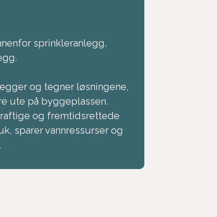
nnenfor sprinkleranlegg,
egg.
legger og tegner løsningene,
re ute på byggeplassen.
raftige og fremtidsrettede
uk, sparer vannressurser og
.