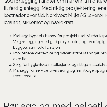
God rørlegging handler om mer enn å montere rø
til ferdig anlegg. Med riktig prosjektering, en
kostnader over tid. Nordvest Miljø AS leverer
kvalitet, sikkerhet og bærekraft.
Kartlegg byggets behov før prosjektstart. Vurder kapasit
Velg rørlegging med god prosjektering og tverrfaglig k
byggets samlede funksjon.
Prioriter energieffektive og bærekraftige løsninger. 
over tid.
Sørg for hygieniske installasjoner og riktige materialv
Planlegg for service, overvåking og fremtidige oppgra
fremtidsrettet.
Rørlegging med helhetlig