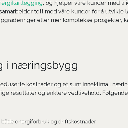
nergikartlegging
, og hjelper våre kunder med å i
og samarbeider tett med våre kunder for å utvik
graderinger eller mer komplekse prosjekter, kan
ng i næringsbygg
, reduserte kostnader og et sunt inneklima i næri
arige resultater og enklere vedlikehold. Følgende
r både energiforbruk og driftskostnader