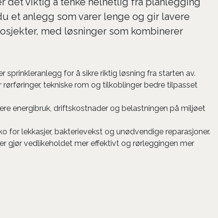
 det viktig å tenke helhetlig fra planlegging
 du et anlegg som varer lenge og gir lavere
prosjekter, med løsninger som kombinerer
sprinkleranlegg for å sikre riktig løsning fra starten av.
rørføringer, tekniske rom og tilkoblinger bedre tilpasset
ere energibruk, driftskostnader og belastningen på miljøet
siko for lekkasjer, bakterievekst og unødvendige reparasjoner.
er gjør vedlikeholdet mer effektivt og rørleggingen mer