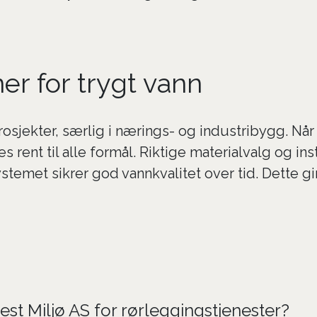
ner for trygt vann
rosjekter, særlig i nærings- og industribygg. N
 rent til alle formål. Riktige materialvalg og in
stemet sikrer god vannkvalitet over tid. Dette g
st Miljø AS for rørleggingstjenester?