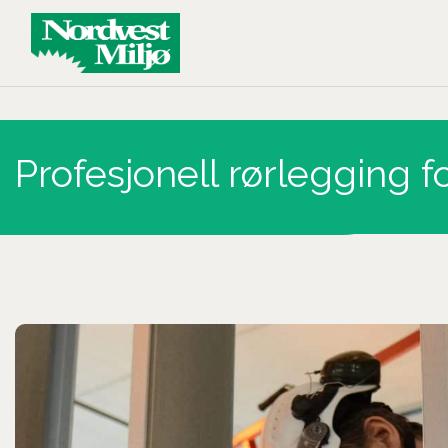
Main Navigation
Profesjonell rørlegging f