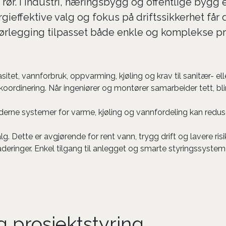
r. I industri, næringsbygg og offentlige bygg er
ergieffektive valg og fokus på driftssikkerhet får
 rørlegging tilpasset både enkle og komplekse 
et, vannforbruk, oppvarming, kjøling og krav til sanitær- eller 
oordinering. Når ingeniører og montører samarbeider tett, blir 
Moderne systemer for varme, kjøling og vannfordeling kan redus
alg. Dette er avgjørende for rent vann, trygg drift og lavere ri
deringer. Enkel tilgang til anlegget og smarte styringssystem
 prosjektstyring