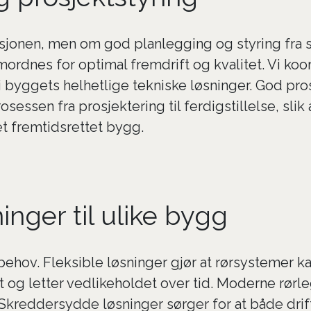
jonen, men om god planlegging og styring fra star
samordnes for optimal fremdrift og kvalitet. Vi k
 i byggets helhetlige tekniske løsninger. God pros
essen fra prosjektering til ferdigstillelse, slik 
et fremtidsrettet bygg.
inger til ulike bygg
ehov. Fleksible løsninger gjør at rørsystemer kan
et og letter vedlikeholdet over tid. Moderne rør
 Skreddersydde løsninger sørger for at både drif