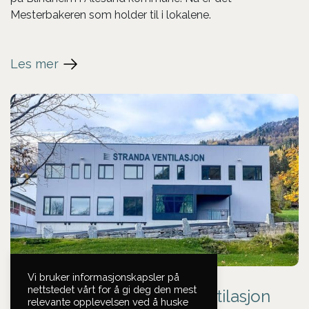
Mesterbakeren som holder til i lokalene.
Les mer
Vi bruker informasjonskapsler på
nettstedet vårt for å gi deg den mest
Nytt lokale for Stranda Ventilasjon
relevante opplevelsen ved å huske