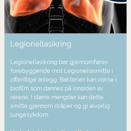
Legionellasikring
Legionellasikring bør gjennomføres
forebyggende mot Legionellasmitte i
offentlige anlegg. Bakterien kan vokse i
biofilm som dannes på innsiden av
rørene. I større mengder kan dette
smitte gjennom dråper og gi alvorlig
lungesykdom.