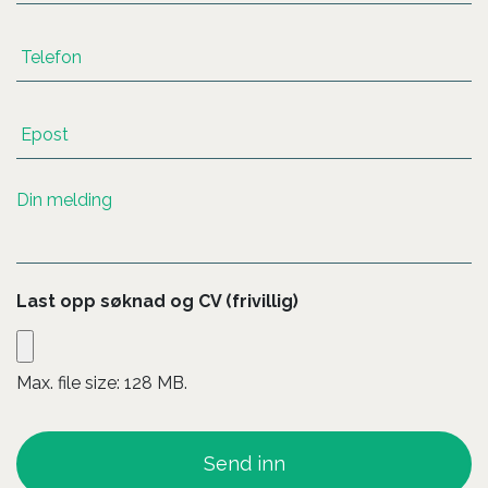
Telefon
E-
post
*
Uten
navn
Last opp søknad og CV (frivillig)
Max. file size: 128 MB.