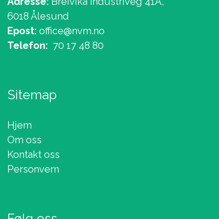
Adresse:
Breivika Industriveg 41A,
6018 Ålesund
Epost:
office@nvm.no
Telefon:
70 17 48 80
Sitemap
Hjem
Om oss
Kontakt oss
Personvern
Følg oss