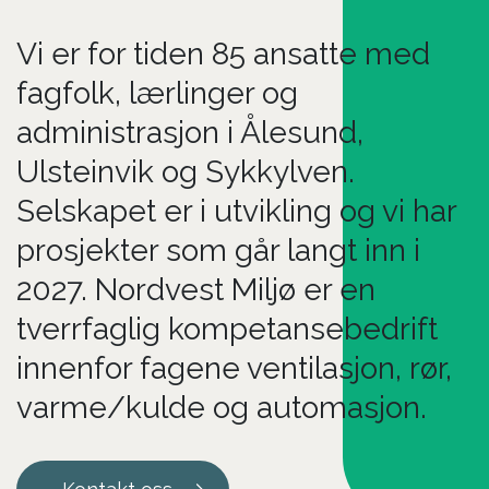
Vi er for tiden 85 ansatte med
fagfolk, lærlinger og
administrasjon i Ålesund,
Ulsteinvik og Sykkylven.
Selskapet er i utvikling og vi har
prosjekter som går langt inn i
2027. Nordvest Miljø er en
tverrfaglig kompetansebedrift
innenfor fagene ventilasjon, rør,
varme/kulde og automasjon.