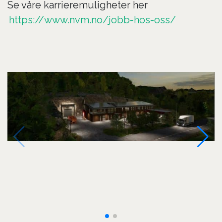
Se våre karrieremuligheter her
https://www.nvm.no/jobb-hos-oss/